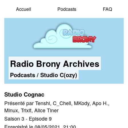
Accueil
Podcasts
FAQ
Radio Brony Archives
Podcasts
/
Studio C(ozy)
Studio Cognac
Présenté par Tenshi, C_Chell, MKody, Apo H.,
Minux, Trixit, Alice Tiner
Saison 3 - Episode 9
Enregistré le 08/05/2021, 21:00