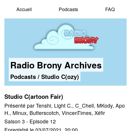
Accueil
Podcasts
FAQ
Radio Brony Archives
Podcasts
/
Studio C(ozy)
Studio C(artoon Fair)
Présenté par Tenshi, Light C., C_Chell, MKody, Apo
H., Minux, Butterscotch, VincenTimes, Xéfir
Saison 3 - Episode 12
Enregistré le 03/07/2021, 20:00