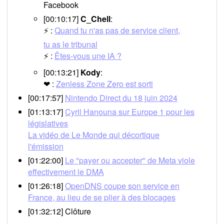
Facebook
[00:10:17]
C_Chell
:
⚡ :
Quand tu n'as pas de service client,
tu as le tribunal
⚡ :
Êtes-vous une IA ?
[00:13:21]
Kody
:
❤ :
Zenless Zone Zero est sorti
[00:17:57]
Nintendo Direct du 18 juin 2024
[01:13:17]
Cyril Hanouna sur Europe 1 pour les
législatives
La vidéo de Le Monde qui décortique
l'émission
[01:22:00]
Le "payer ou accepter" de Meta viole
effectivement le DMA
[01:26:18]
OpenDNS coupe son service en
France, au lieu de se plier à des blocages
[01:32:12] Clôture