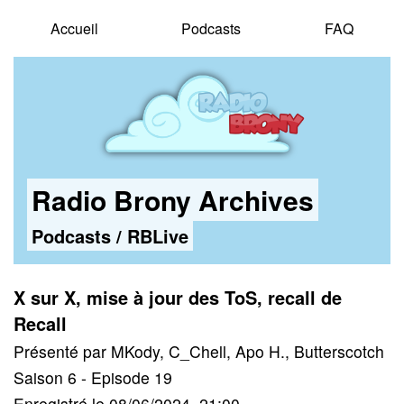
Accueil
Podcasts
FAQ
Radio Brony Archives
Podcasts
/
RBLive
X sur X, mise à jour des ToS, recall de
Recall
Présenté par MKody, C_Chell, Apo H., Butterscotch
Saison 6 - Episode 19
Enregistré le 08/06/2024, 21:00