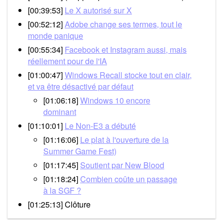
[00:39:53]
Le X autorisé sur X
[00:52:12]
Adobe change ses termes, tout le
monde panique
[00:55:34]
Facebook et Instagram aussi, mais
réellement pour de l'IA
[01:00:47]
Windows Recall stocke tout en clair,
et va être désactivé par défaut
[01:06:18]
Windows 10 encore
dominant
[01:10:01]
Le Non-E3 a débuté
[01:16:06]
Le plat à l'ouverture de la
Summer Game Fest)
[01:17:45]
Soutient par New Blood
[01:18:24]
Combien coûte un passage
à la SGF ?
[01:25:13] Clôture