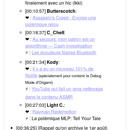
finalement avec un hic (Ikki)
[00:10:57]
Butterscotch
:
❤ :
Assassin's Creed - Encore une
polémique relou
[00:18:37]
C_Chell
:
❤ :
Au secours, mon patron est un
algorithme — Cash investigation
⚡ :
Les écouteurs filaires Bluetooth
[00:21:34]
Kody
:
❤ :
Il y a eu un nouveau 101% de
Nolife
(spécialement pour contenir le Debug
Mode d'Origami)
⚡ :
YouTube qui fait un gros nettoyage
dans le contenu ASMR
[00:27:03]
Light C.
:
❤ :
Rayman Redemption
⚡ : La polémique MLP: Tell Your Tale
[00:36:25] (Rappel qu'on archive le 1er août)