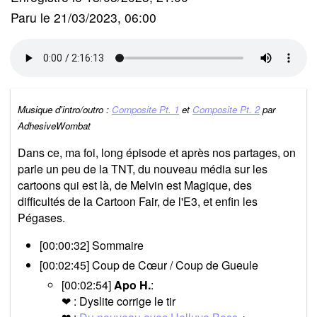
Paru le 21/03/2023, 06:00
Musique d'intro/outro :
Composite Pt. 1
et
Composite Pt. 2
par
AdhesiveWombat
Dans ce, ma foi, long épisode et après nos partages, on
parle un peu de la TNT, du nouveau média sur les
cartoons qui est là, de Melvin est Magique, des
difficultés de la Cartoon Fair, de l'E3, et enfin les
Pégases.
[00:00:32] Sommaire
[00:02:45] Coup de Cœur / Coup de Gueule
[00:02:54]
Apo H.
:
❤ : Dyslite corrige le tir