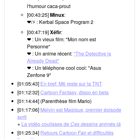
l'humour caca-prout
[00:43:25]
Minux
:
❤/⚡ : Kerbal Space Program 2
[00:47:19]
Xéfir
:
❤ : Un vieux film: "Mon nom est
Personne"
❤ : Un anime récent:
"The Detective is
Already Dead"
❤ : Un téléphone cool cool: "Asus
Zenfone 9"
[01:05:43]
En bref: M6 reste sur la TNT
[01:12:32]
Cartoon Fantasy, dispo en beta
[01:14:44] (Parenthèse film Mario)
[01:17:06]
Melvin est Magique, premier épisode
sorti
+
La vidéo coulisses de
Ces dessins animés-là
[01:25:34]
Retours Cartoon Fair et difficultés