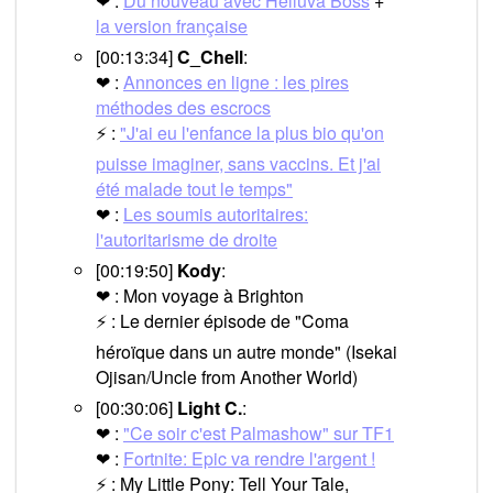
❤ :
Du nouveau avec Helluva Boss
+
la version française
[00:13:34]
C_Chell
:
❤ :
Annonces en ligne : les pires
méthodes des escrocs
⚡ :
"J'ai eu l'enfance la plus bio qu'on
puisse imaginer, sans vaccins. Et j'ai
été malade tout le temps"
❤ :
Les soumis autoritaires:
l'autoritarisme de droite
[00:19:50]
Kody
:
❤ : Mon voyage à Brighton
⚡ : Le dernier épisode de "Coma
héroïque dans un autre monde" (Isekai
Ojisan/Uncle from Another World)
[00:30:06]
Light C.
:
❤ :
"Ce soir c'est Palmashow" sur TF1
❤ :
Fortnite: Epic va rendre l'argent !
⚡ : My Little Pony: Tell Your Tale,