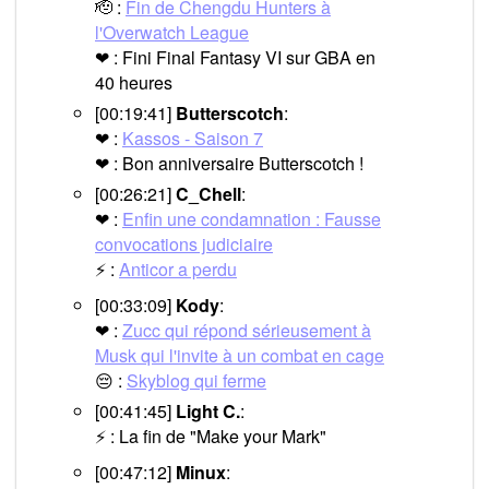
🫡 :
Fin de Chengdu Hunters à
l'Overwatch League
❤ : Fini Final Fantasy VI sur GBA en
40 heures
[00:19:41]
Butterscotch
:
❤ :
Kassos - Saison 7
❤ : Bon anniversaire Butterscotch !
[00:26:21]
C_Chell
:
❤ :
Enfin une condamnation : Fausse
convocations judiciaire
⚡ :
Anticor a perdu
[00:33:09]
Kody
:
❤ :
Zucc qui répond sérieusement à
Musk qui l'invite à un combat en cage
😔 :
Skyblog qui ferme
[00:41:45]
Light C.
:
⚡ : La fin de "Make your Mark"
[00:47:12]
Minux
: