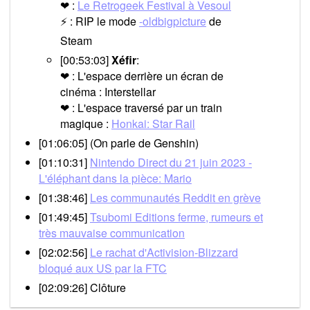
❤ :
Le Retrogeek Festival à Vesoul
⚡ : RIP le mode
-oldbigpicture
de
Steam
[00:53:03]
Xéfir
:
❤ : L'espace derrière un écran de
cinéma : Interstellar
❤ : L'espace traversé par un train
magique :
Honkai: Star Rail
[01:06:05] (On parle de Genshin)
[01:10:31]
Nintendo Direct du 21 juin 2023 -
L'éléphant dans la pièce: Mario
[01:38:46]
Les communautés Reddit en grève
[01:49:45]
Tsubomi Editions ferme, rumeurs et
très mauvaise communication
[02:02:56]
Le rachat d'Activision-Blizzard
bloqué aux US par la FTC
[02:09:26] Clôture