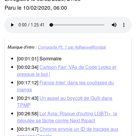
Paru le 10/02/2020, 06:00
Musique d'intro :
Composite Pt. 1 par AdhesiveWombat
[00:01:01] Sommaire
[00:02:34]
Cartoon Fair: VAs de Code Lyoko et
presque le but !
[00:17:12]
France Inter: dans les coulisses du
manga
[00:21:43]
Un appel au boycott de Gulli dans
TPMP
[00:26:58]
Loi Avia: Risque d'outing LGBTI+, la
députée se fâche contre Next INpact
[00:31:47]
Chrome envoie un ID de tracage aux
services Google