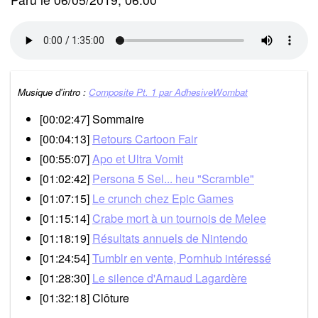
Musique d'intro :
Composite Pt. 1 par AdhesiveWombat
[00:02:47] Sommaire
[00:04:13]
Retours Cartoon Fair
[00:55:07]
Apo et Ultra Vomit
[01:02:42]
Persona 5 Sel... heu "Scramble"
[01:07:15]
Le crunch chez Epic Games
[01:15:14]
Crabe mort à un tournois de Melee
[01:18:19]
Résultats annuels de Nintendo
[01:24:54]
Tumblr en vente, Pornhub intéressé
[01:28:30]
Le silence d'Arnaud Lagardère
[01:32:18] Clôture