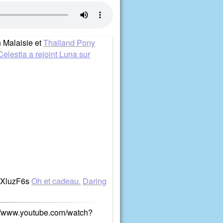
 Malaisie et
Thailand Pony
Celestia a rejoint Luna sur
qXluzF6s
Oh et cadeau.
Daring
://www.youtube.com/watch?