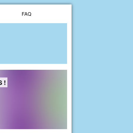
FAQ
S !