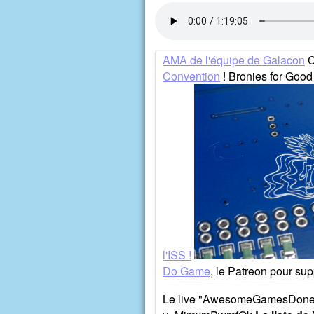
AMA de l'équipe de Galacon
C
Convention
! Bronies for Good
l'ISS !
Do Game
, le Patreon pour su
Le live "AwesomeGamesDone