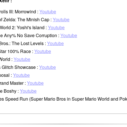
Xéfir :
ls III: Morrowind :
Youtube
 Zelda: The Minish Cap :
Youtube
rld 2: Yoshi's Island :
Youtube
 Any% No Save Corruption :
Youtube
os.: The Lost Levels :
Youtube
Star 100% Race :
Youtube
orld :
Youtube
 Glitch Showcase :
Youtube
osal :
Youtube
rand Master :
Youtube
e Boshy :
Youtube
 Speed Run (Super Mario Bros in Super Mario World and Poke