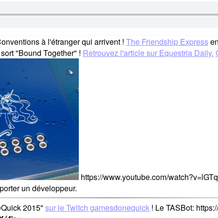
onventions à l'étranger qui arrivent !
The Friendship Express
en
 sort "Bound Together" !
Retrouvez l'article sur Equestria Daily.
https://www.youtube.com/watch?v=lGT
pporter un développeur.
Quick 2015"
sur le Twitch gamesdonequick
! Le TASBot: https