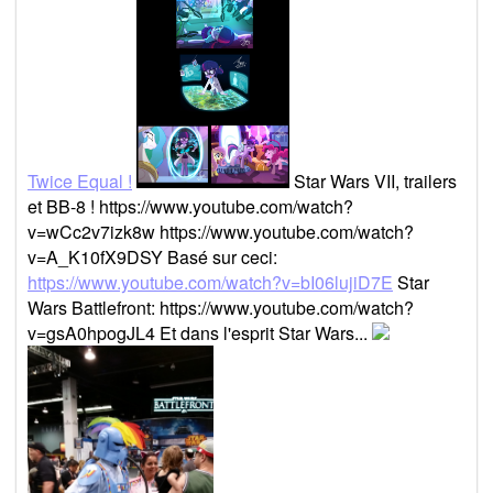
Twice Equal !
Star Wars VII, trailers
et BB-8 ! https://www.youtube.com/watch?
v=wCc2v7izk8w https://www.youtube.com/watch?
v=A_K10fX9DSY Basé sur ceci:
https://www.youtube.com/watch?v=bI06lujiD7E
Star
Wars Battlefront: https://www.youtube.com/watch?
v=gsA0hpogJL4 Et dans l'esprit Star Wars...