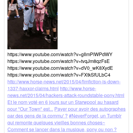
https://www.youtube.com/watch?v=gIlmPIWPdWY
https://www.youtube.com/watch?v=tvqJm8qzFsE
https://www.youtube.com/watch?v=dV0_wK8XydE
https://www.youtube.com/watch?v=FXtkSfULbC4
http://www.horse-news.net/2015/04/fimfiction-is-down-
1337-haxxor-claims.html
http://www.horse-
news.net/2015/04/hackers-attack-roundstable-pony.html
Et le nom voté en 6 jours sur un Starwpool au hasard
pour "Our Town" est...
Payer pour avoir des autographes
par des gens de la commu' ?
#NeverForget, un Tumblr
qui remonte quelques vieilles bonnes choses~
Comment se lancer dans la musique, pony ou non ?