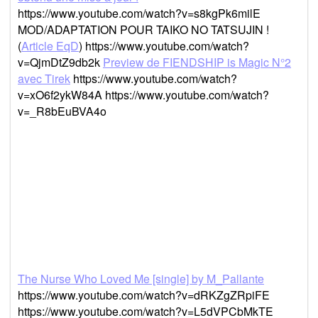
https://www.youtube.com/watch?v=s8kgPk6milE
MOD/ADAPTATION POUR TAIKO NO TATSUJIN !
(
Article EqD
) https://www.youtube.com/watch?
v=QjmDtZ9db2k
Preview de FIENDSHIP is Magic N°2
avec Tirek
https://www.youtube.com/watch?
v=xO6f2ykW84A https://www.youtube.com/watch?
v=_R8bEuBVA4o
The Nurse Who Loved Me [single] by M_Pallante
https://www.youtube.com/watch?v=dRKZgZRpiFE
https://www.youtube.com/watch?v=L5dVPCbMkTE