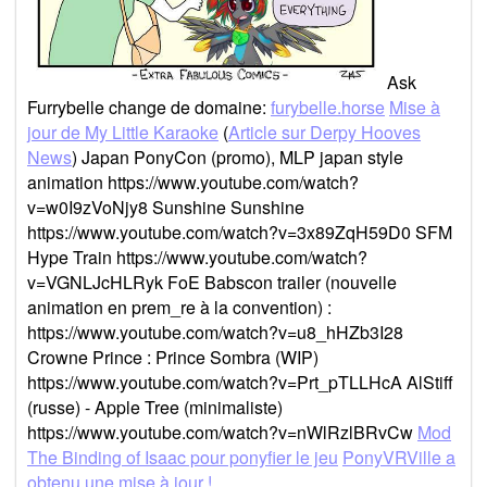
Ask
Furrybelle change de domaine:
furybelle.horse
Mise à
jour de My Little Karaoke
(
Article sur Derpy Hooves
News
) Japan PonyCon (promo), MLP japan style
animation https://www.youtube.com/watch?
v=w0I9zVoNjy8 Sunshine Sunshine
https://www.youtube.com/watch?v=3x89ZqH59D0 SFM
Hype Train https://www.youtube.com/watch?
v=VGNLJcHLRyk FoE Babscon trailer (nouvelle
animation en prem_re à la convention) :
https://www.youtube.com/watch?v=u8_hHZb3I28
Crowne Prince : Prince Sombra (WIP)
https://www.youtube.com/watch?v=Prt_pTLLHcA AlStiff
(russe) - Apple Tree (minimaliste)
https://www.youtube.com/watch?v=nWlRzlBRvCw
Mod
The Binding of Isaac pour ponyfier le jeu
PonyVRVille a
obtenu une mise à jour !