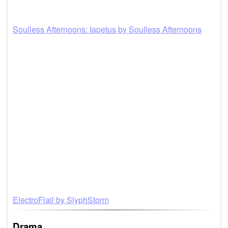
Soulless Afternoons: Iapetus by Soulless Afternoons
ElectroFlail by SlyphStorm
Drama