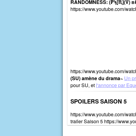
RANDOMNESS: (ℙϡ[♏](Ṽ) вℓσω
https://www.youtube.com/wat
https://www.youtube.com/wat
(SU) amène du drama~
Un pr
pour SU, et
l'annonce par Eque
SPOILERS SAISON 5
https://www.youtube.com/wat
trailer Saison 5 https://ww