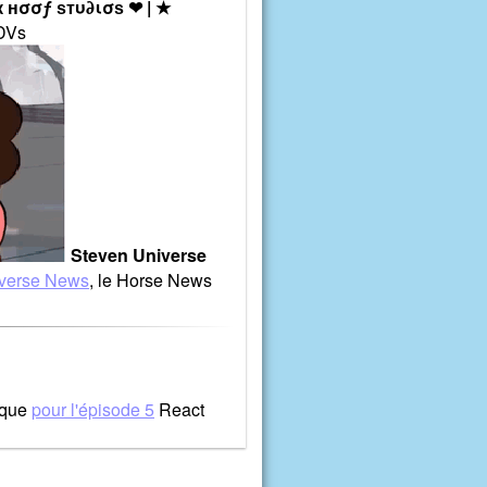
к нσσƒ ѕтυ∂ισѕ ❤ | ★
0DVs
Steven Universe
iverse News
, le Horse News
 que
pour l'épisode 5
React