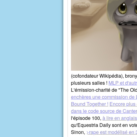
(cofondateur Wikipédia), bron
plusieurs salles !
MLP et d'autr
L'émission-charité de "The Old
enchères une commission de L
Bound Together !
Encore plus 
dans le code source de Canterl
l'épisode 100,
à lire en anglais 
qu'Equestria Daily sont en vo
Sinon,
>rape est modélisé en 