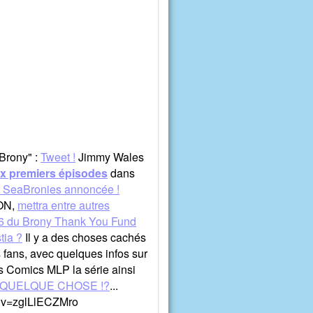
 Brony" :
Tweet !
Jimmy Wales
ux premiers épisodes
dans
r SeaBronies annoncée !
CON,
mettra entre autres
6 du Brony Thank You Fund
tia ?
Il y a des choses cachés
s fans, avec quelques infos sur
 Comics MLP la série ainsi
 QUELQUE CHOSE !?
...
?v=zglLlECZMro