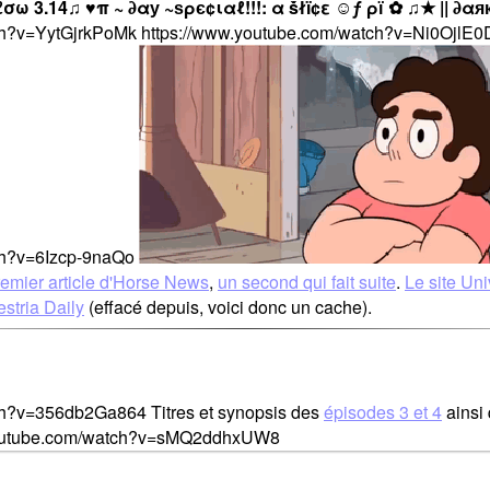
 3.14♫ ♥π ~ ∂αу ~ѕρє¢ιαℓ!!!: α ṧłḯ¢ε ☺ƒ ρї ✿ ♫★ || ∂αя
ch?v=YytGjrkPoMk https://www.youtube.com/watch?v=Ni0OjlE
ch?v=6Izcp-9naQo
emier article d'Horse News
,
un second qui fait suite
.
Le site Un
stria Daily
(effacé depuis, voici donc un cache).
ch?v=356db2Ga864 Titres et synopsis des
épisodes 3 et 4
ainsi
w.youtube.com/watch?v=sMQ2ddhxUW8