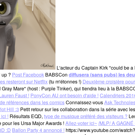
L'acteur du Captain Kirk "could be a
y up ?
Post Facebook
BABSCon
diffusera (sans pubs) les de
es resteront sur Netflix
(tu m'étonnes !)
Deuxième croisière pou
 Gray Mare" (host : Purple Tinker), qui tiendra lieu à la BABS
auren Faust !
PonyCon AU ont besoin d'aide !
Calendriers 201
de références dans les comics
Connaissez-vous
Ask Technoles
ot Hill :3
Petit retour sur les collaboration dans la série avec le
ici !
Résultats EQD,
type de musique préféré des visiteurs ?
Les
te pour les Ursa Major Awards !
Allez-voter ici~
/MLP/ A GAGNÉ
3D :D
Ballon Party 4 annoncé !
https://www.youtube.com/watch