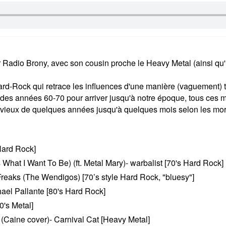
r Radio Brony, avec son cousin proche le Heavy Metal (ainsi qu
rd-Rock qui retrace les influences d'une manière (vaguement) t
des années 60-70 pour arriver jusqu'à notre époque, tous ces m
, vieux de quelques années jusqu'à quelques mois selon les mo
Hard Rock]
s What I Want To Be) (ft. Metal Mary)- warbalist [70's Hard Rock]
reaks (The Wendigos) [70’s style Hard Rock, "bluesy"]
hael Pallante [80's Hard Rock]
0's Metal]
 (Caine cover)- Carnival Cat [Heavy Metal]