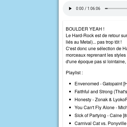
BOULDER YEAH !
Le Hard-Rock est de retour su
liés au Metal)... pas trop tôt !
C'est donc une sélection de Ha
morceaux reprenant les styles 
d'une époque pas si lointaine
Playlist :
Envenomed - Gatopaint [
Faithful and Strong (That'
Honesty - Zonak & LyokoF
You Can't Fly Alone - Mic
Sick of Partying - Caine [8
Carnival Cat vs. Ponyville