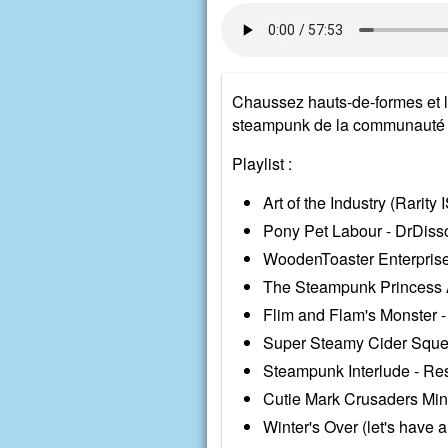
Chaussez hauts-de-formes et lu
steampunk de la communauté 
Playlist :
Art of the Industry (Rarity
Pony Pet Labour - DrDis
WoodenToaster Enterpris
The Steampunk Princess 
Flim and Flam's Monster 
Super Steamy Cider Sque
Steampunk Interlude - R
Cutie Mark Crusaders Min
Winter's Over (let's have