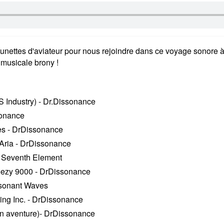
nettes d'aviateur pour nous rejoindre dans ce voyage sonore à tr
musicale brony !
 IS Industry) - Dr.Dissonance
sonance
es - DrDissonance
Aria - DrDissonance
- Seventh Element
ezy 9000 - DrDissonance
esonant Waves
ing Inc. - DrDissonance
 an aventure)- DrDissonance