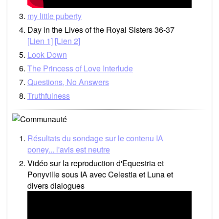
my little puberty
Day in the Lives of the Royal Sisters 36-37
[Lien 1]
[Lien 2]
Look Down
The Princess of Love Interlude
Questions, No Answers
Truthfulness
Résultats du sondage sur le contenu IA
poney... l'avis est neutre
Vidéo sur la reproduction d'Equestria et
Ponyville sous IA avec Celestia et Luna et
divers dialogues