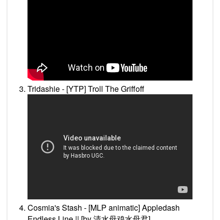
Tridashie - [YTP] Troll The Griffoff
Cosmia's Stash - [MLP animatic] Appledash
Endless Line || [by 清水母鸡水母君]