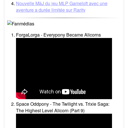
Nouvelle MàJ du jeu MLP Gameloft avec une
aventure a durée limitée sur Rarity
ForgaLorga - Everypony Became Alicorns
Space Oddpony - The Twilight vs. Trixie Saga:
The Highest Level Alicorn (Part 9)