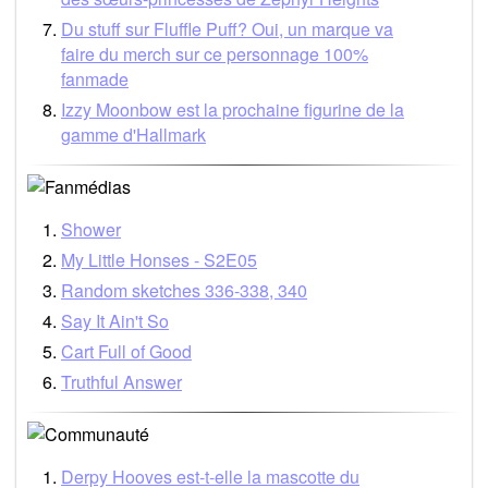
Du stuff sur Fluffle Puff? Oui, un marque va
faire du merch sur ce personnage 100%
fanmade
Izzy Moonbow est la prochaine figurine de la
gamme d'Hallmark
Shower
My Little Honses - S2E05
Random sketches 336-338, 340
Say It Ain't So
Cart Full of Good
Truthful Answer
Derpy Hooves est-t-elle la mascotte du