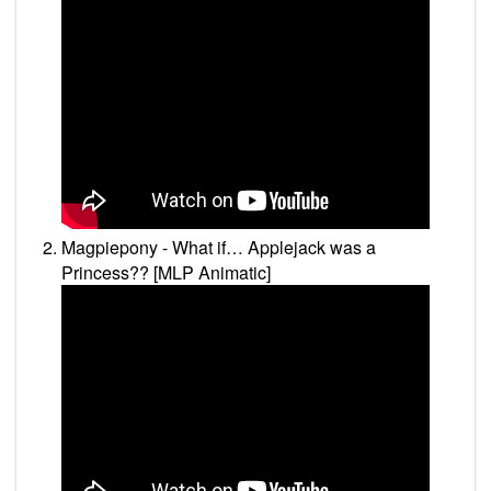
Magpiepony - What if… Applejack was a
Princess?? [MLP Animatic]