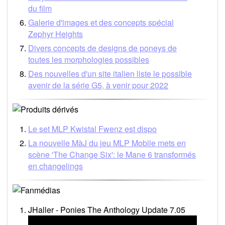
du film
Galerie d'images et des concepts spécial
Zephyr Heights
Divers concepts de designs de poneys de
toutes les morphologies possibles
Des nouvelles d'un site italien liste le possible
avenir de la série G5, à venir pour 2022
Le set MLP Kwistal Fwenz est dispo
La nouvelle MàJ du jeu MLP Mobile mets en
scène 'The Change Six': le Mane 6 transformés
en changelings
JHaller - Ponies The Anthology Update 7.05