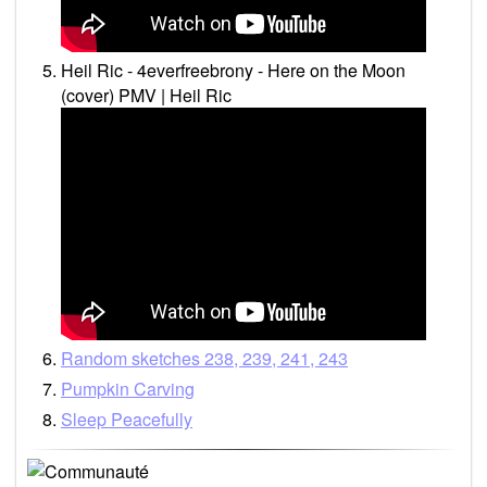
Heil Ric - 4everfreebrony - Here on the Moon
(cover) PMV | Heil Ric
Random sketches 238, 239, 241, 243
Pumpkin Carving
Sleep Peacefully