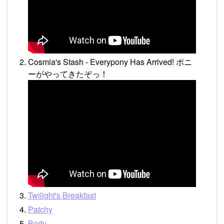
Cosmia's Stash - Everypony Has Arrived! ポニ
ーがやってきたぞっ！
Twilight's Breakfast
Patchy
Body