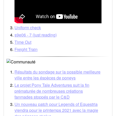
Uniform check
s9e06 - 7 (just reading)
Time Out
Freight Train
Résultats du sondage sur la possible meilleure
ville entre les éspèces de poneys
Le projet Pony Tale Adventures suit la fin
prématurée de nombreuses créations
fanmades stoppés par le C&D
Un nouveau patch pour Legends of Equestria
viendra pour le printemps 2021 avec la magie