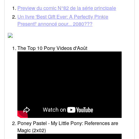
Preview du comic N°82 de la série principale
Un livre 'Best Gift Ever: A Perfectly Pinkie
Present!' annoncé pour... 2080???
The Top 10 Pony Videos d'Août
Poney Pastel - My Little Pony: References are
Magic (2x02)