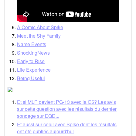
A Comic About Spike
Meet the Shy Family
Name Events
ShockingNews
Early to Rise
Life Experience
Being Useful
Et si MLP devient PG-13 avec la G5? Les avis
sur cette question avec les résultats du dernier
sondage sur EQD...
Et aussi sur celui avec Spike dont les résultats
ont été publiés aujourd'hui