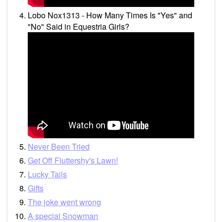
Lobo Nox1313 - How Many Times Is "Yes" and
"No" Said in Equestria Girls?
Never Been Tried
Get Off Fluttershy's Lawn!
Lucky Tails
Gifts
The joke went wrong
A special Snowman