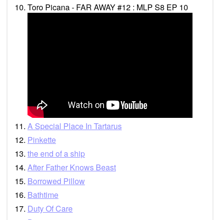
Toro Picana - FAR AWAY #12 : MLP S8 EP 10
A Special Place In Tartarus
Pinkette
the end of a ship
After Father Knows Beast
Borrowed Pillow
Bathtime
Duty Of Care