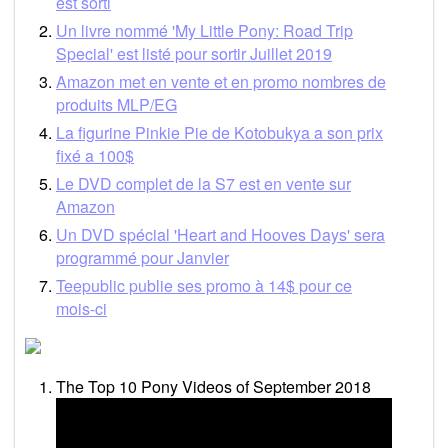
est sorti
Un livre nommé 'My Little Pony: Road Trip
Special' est listé pour sortir Juillet 2019
Amazon met en vente et en promo nombres de
produits MLP/EG
La figurine Pinkie Pie de Kotobukya a son prix
fixé a 100$
Le DVD complet de la S7 est en vente sur
Amazon
Un DVD spécial 'Heart and Hooves Days' sera
programmé pour Janvier
Teepublic publie ses promo à 14$ pour ce
mois-ci
The Top 10 Pony Videos of September 2018