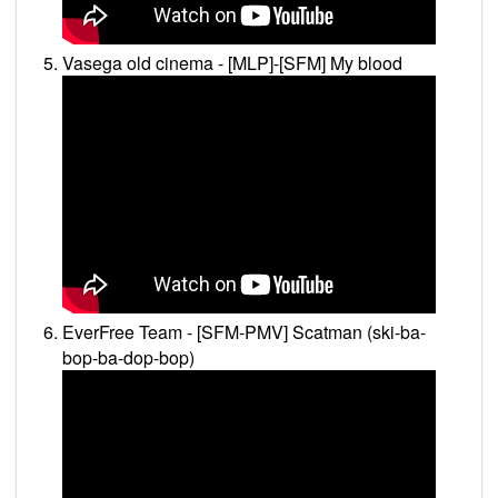
Vasega old cinema - [MLP]-[SFM] My blood
EverFree Team - [SFM-PMV] Scatman (ski-ba-
bop-ba-dop-bop)