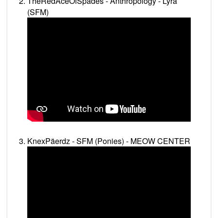
TheRedAceOfSpades - Anthropology - Lyra
(SFM)
KnexPäerdz - SFM (Ponies) - MEOW CENTER