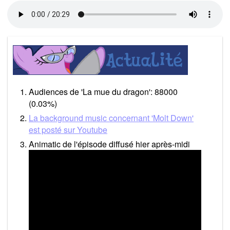
Audiences de 'La mue du dragon': 88000
(0.03%)
La background music concernant 'Molt Down'
est posté sur Youtube
Animatic de l'épisode diffusé hier après-midi