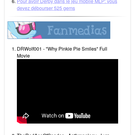
Pour avoir Derpy dans le jeu mobile MLP: vous
devez débourser 525 gems
DRWolf001 - "Why Pinkie Pie Smiles" Full
Movie