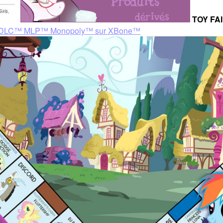
TOY FAI
r DLC™ MLP™ Monopoly™ sur XBone™