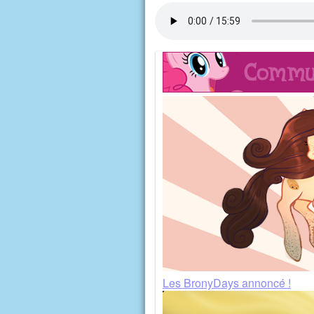
Les BronyDays annoncé !