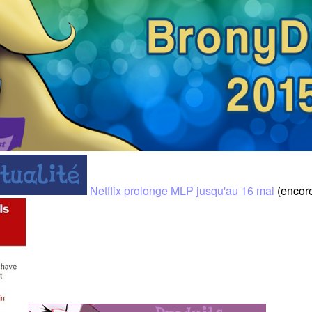
Netflix prolonge MLP jusqu'au 16 mai
(encor