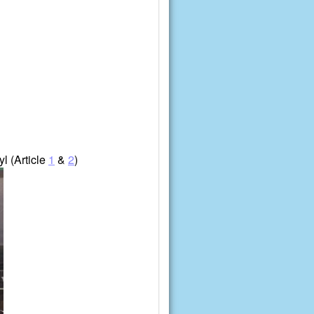
l (Article
1
&
2
)